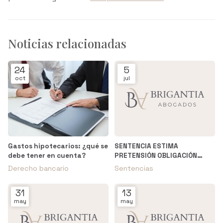
Noticias relacionadas
24
5
oct
jul
Gastos hipotecarios: ¿qué se
SENTENCIA ESTIMA
debe tener en cuenta?
PRETENSIÓN OBLIGACIÓN
LEGAL DE HACER vs.
Derecho bancario
Sentencias
SANTANDER --> JDO. PRIMERA
INSTANCIA N. 4 FERROL
31
13
may
may