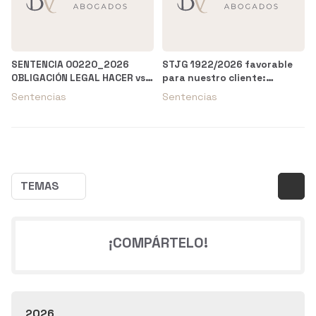
SENTENCIA 00220_2026
STJG 1922/2026 favorable
OBLIGACIÓN LEGAL HACER vs.
para nuestro cliente:
UNICAJA - JDO. PRIMERA
despido nulo por
Sentencias
Sentencias
INSTANCIA N. 6 DE OVIEDO
discriminación derivada de
enfermedad
TEMAS
¡COMPÁRTELO!
2026