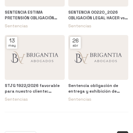
SENTENCIA ESTIMA
SENTENCIA 00220_2026
PRETENSIÓN OBLIGACIÓN
OBLIGACIÓN LEGAL HACER vs.
LEGAL DE HACER vs.
UNICAJA - JDO. PRIMERA
Sentencias
Sentencias
SANTANDER --> JDO. PRIMERA
INSTANCIA N. 6 DE OVIEDO
INSTANCIA N. 4 FERROL
13
26
may
abr
STJG 1922/2026 favorable
Sentencia obligación de
para nuestro cliente:
entrega y exhibición de
despido nulo por
documentación y condena
Sentencias
Sentencias
discriminación derivada de
en costas a BBVA
enfermedad